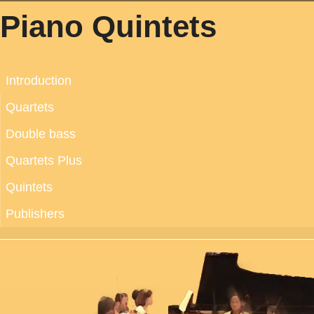
Piano Quintets
Introduction
Quartets
Double bass
Quartets Plus
Quintets
Publishers