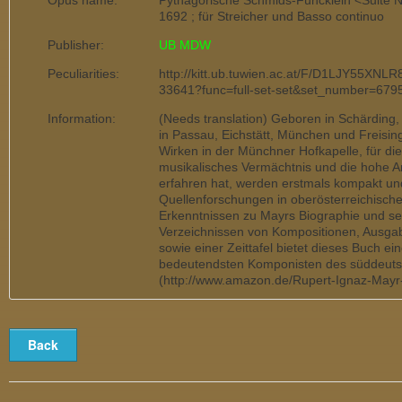
Opus name:
Pythagorische Schmids-Füncklein <Suite N
1692 ; für Streicher und Basso continuo
Publisher:
UB MDW
Peculiarities:
http://kitt.ub.tuwien.ac.at/F/D1LJY
33641?func=full-set-set&set_number=67
Information:
(Needs translation) Geboren in Schärding,
in Passau, Eichstätt, München und Freisi
Wirken in der Münchner Hofkapelle, für die
musikalisches Vermächtnis und die hohe A
erfahren hat, werden erstmals kompakt und 
Quellenforschungen in oberösterreichisch
Erkenntnissen zu Mayrs Biographie und sei
Verzeichnissen von Kompositionen, Ausgabe
sowie einer Zeittafel bietet dieses Buch e
bedeutendsten Komponisten des süddeutsc
(http://www.amazon.de/Rupert-Ignaz-Ma